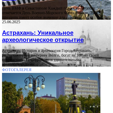
День ВМФ в Севастополе Каждый год в Севастополе
отмечается День Военно-Морского Флота России. Этот
праздник имеет особое значение для города,…
25.06.2025
Астрахань: Уникальное
археологическое открытие
Астрахань: История и археология Город Астрахань,
расположенный на берегу Волги, богат не только своей
современной культурой, но и удивительными
археологическими…
ФОТОГАЛЕРЕЯ