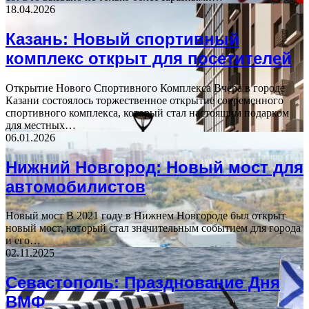
18.04.2026
Казань: Новый спортивный
комплекс открыт для посетителей
Открытие Нового Спортивного Комплекса Вчера в городе
Казани состоялось торжественное открытие современного
спортивного комплекса, который стал настоящим подарком
для местных…
06.01.2026
Нижний Новгород: Новый мост для
автомобилистов
Новый мост В 2021 году в Нижнем Новгороде был открыт
новый мост, который стал значительным событием для города
и его…
02.11.2025
Севастополь: Празднование Дня
ВМФ