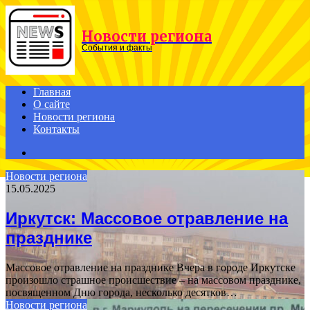
Menu
Новости региона
События и факты
Главная
О сайте
Новости региона
Контакты
Search
for
Новости региона
15.05.2025
Иркутск: Массовое отравление на
празднике
Массовое отравление на празднике Вчера в городе Иркутске
произошло страшное происшествие – на массовом празднике,
посвященном Дню города, несколько десятков…
Новости региона