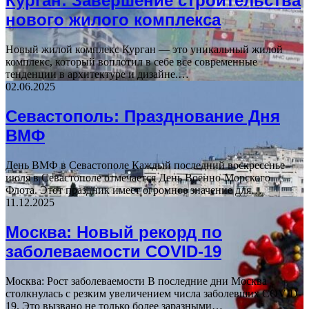
Курган: Завершение строительства
нового жилого комплекса
Новый жилой комплекс Курган — это уникальный жилой
комплекс, который воплотил в себе все современные
тенденции в архитектуре и дизайне.…
02.06.2025
Севастополь: Празднование Дня
ВМФ
День ВМФ в Севастополе Каждый последний воскресенье
июля в Севастополе отмечается День Военно-Морского
Флота. Этот праздник имеет огромное значение для…
11.12.2025
Москва: Новый рекорд по
заболеваемости COVID-19
Москва: Рост заболеваемости В последние дни Москва
столкнулась с резким увеличением числа заболевших COVID-
19. Это вызвано не только более заразными…