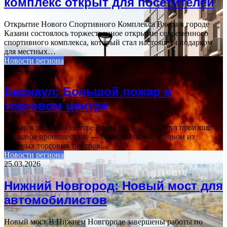
комплекс открыт для посетителей
Открытие Нового Спортивного Комплекса Вчера в городе
Казани состоялось торжественное открытие современного
спортивного комплекса, который стал настоящим подарком
для местных…
Новости региона
12.04.2026
Барнаул: Большой пожар в
торговом центре
Пожар в торговом центре Вчера в городе Барнаул произошло
страшное происшествие — большой пожар в одном из
крупных торговых центров.…
Новости региона
25.03.2026
Нижний Новгород: Новый мост для
автомобилистов
Новый мост В Нижнем Новгороде завершены работы по