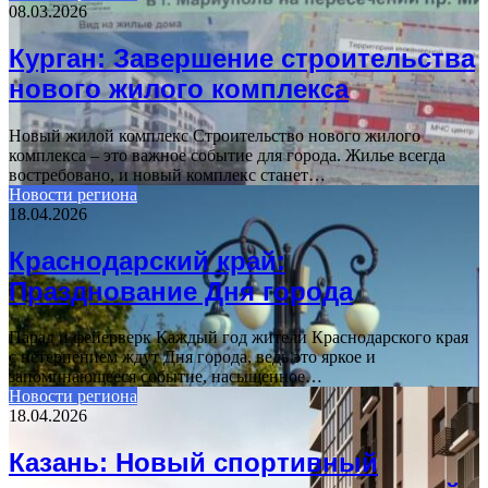
08.03.2026
Курган: Завершение строительства
нового жилого комплекса
Новый жилой комплекс Строительство нового жилого
комплекса – это важное событие для города. Жилье всегда
востребовано, и новый комплекс станет…
Новости региона
18.04.2026
Краснодарский край:
Празднование Дня города
Парад и фейерверк Каждый год жители Краснодарского края
с нетерпением ждут Дня города, ведь это яркое и
запоминающееся событие, насыщенное…
Новости региона
18.04.2026
Казань: Новый спортивный