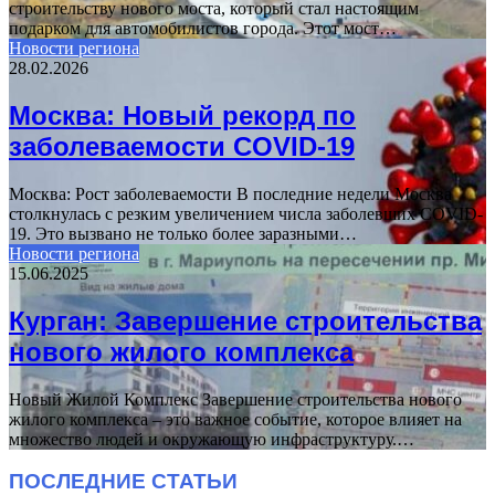
строительству нового моста, который стал настоящим
подарком для автомобилистов города. Этот мост…
Новости региона
28.02.2026
Москва: Новый рекорд по
заболеваемости COVID-19
Москва: Рост заболеваемости В последние недели Москва
столкнулась с резким увеличением числа заболевших COVID-
19. Это вызвано не только более заразными…
Новости региона
15.06.2025
Курган: Завершение строительства
нового жилого комплекса
Новый Жилой Комплекс Завершение строительства нового
жилого комплекса – это важное событие, которое влияет на
множество людей и окружающую инфраструктуру.…
ПОСЛЕДНИЕ СТАТЬИ